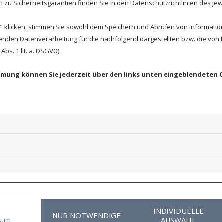
zu Sicherheitsgarantien finden Sie in den Datenschutzrichtlinien des jew
 klicken, stimmen Sie sowohl dem Speichern und Abrufen von Information
enden Datenverarbeitung für die nachfolgend dargestellten bzw. die von
bs. 1 lit. a. DSGVO).
T
on
immung können Sie jederzeit über den links unten eingeblendeten 
Beschallungslösungen, Lautsprecher,
Tontechnik
Kirchenbeschallung
u
Alarmierungsanlagen - ELA Technik
Steuerungstechnik/ Systemintegration
Veranstaltungstechnik
INDIVIDUELLE
Mietshop
NUR NOTWENDIGE
AUSWAHL
sum