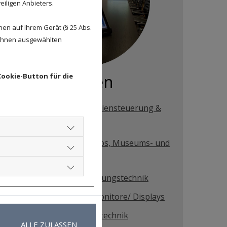
eiligen Anbieters.
en auf Ihrem Gerät (§ 25 Abs.
 Ihnen ausgewählten
M
edien
Cookie-Button für die
Konferenztechnik, Mediensteuerung &
Konferenzräume
Immersive Media Studios, Museums- und
Ausstellungstechnik
Dolmetscher- und Führungstechnik
Digitale Plakate und Monitore/ Displays
Projektions- und Videotechnik
ALLE ZULASSEN