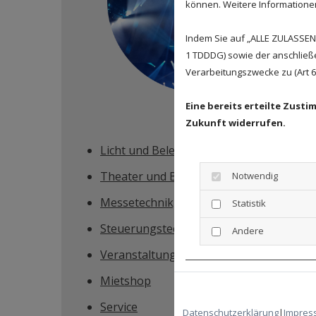
können. Weitere Informationen 
Indem Sie auf „ALLE ZULASSEN"
1 TDDDG) sowie der anschließ
Verarbeitungszwecke zu (Art 6 A
L
icht
Eine bereits erteilte Zust
Zukunft widerrufen.
Licht und Beleuchtung
Theater und Bühnentechnik
Notwendig
Messetechnik, Messekonzept, Messeba
Statistik
Steuerungstechnik/ Systemintegration
Andere
Veranstaltungstechnik
Mietshop
Service
Datenschutzerklärung
|
Impres