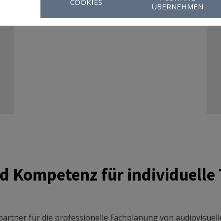
COOKIES
ÜBERNEHMEN
Service
d Kompetenz für individuelle
artner für die professionelle Fachplanung von audiovisuel